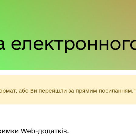
а електронного
формат, або Ви перейшли за прямим посиланням."
тримки Web-додатків.